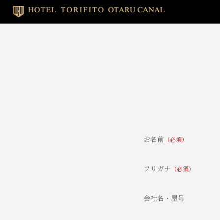
お名前
（必須）
フリガナ
（必須）
会社名・屋号