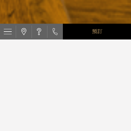
預訂
$(function () { $('.main_content').hide(); $(".concept_fade").show().fadeOut(4000, function () {
$('.main_content').show(); }); });
RECOMMEND
推薦方案