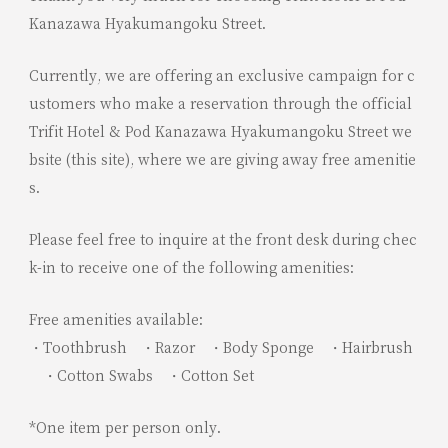
Kanazawa Hyakumangoku Street.
Currently, we are offering an exclusive campaign for c
ustomers who make a reservation through the official
Trifit Hotel & Pod Kanazawa Hyakumangoku Street we
bsite (this site), where we are giving away free amenitie
s.
Please feel free to inquire at the front desk during chec
k-in to receive one of the following amenities:
Free amenities available:
・Toothbrush ・
Razor ・
Body Sponge ・
Hairbrush
・
Cotton Swabs ・
Cotton Set
*One item per person only.