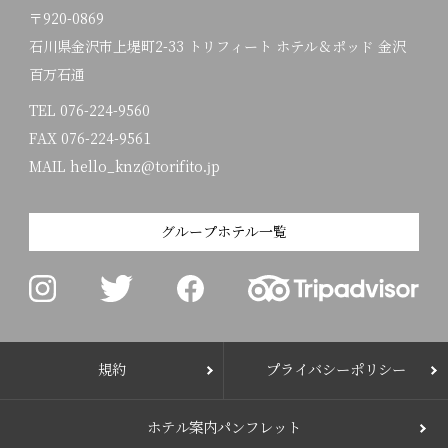
〒920-0869
石川県金沢市上堤町2-33 トリフィート ホテル＆ポッド 金沢
百万石通
TEL
076-224-9560
FAX 076-224-9561
MAIL hello_knz@torifito.jp
グループホテル一覧
規約
プライバシーポリシー
ホテル案内パンフレット