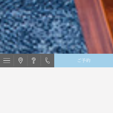
ご予約
$(function () { $('.main_content').hide(); $(".concept_fade").show().fadeOut(4000, function () {
$('.main_content').show(); }); });
・モバイルバッテリーをお持
ちのお客様へ、ご利用時のお