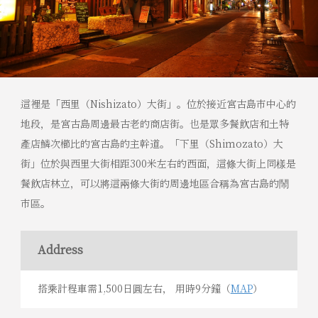
這裡是「西里（Nishizato）大街」。位於接近宮古島市中心的
地段，是宮古島周邊最古老的商店街。也是眾多餐飲店和土特
產店鱗次櫛比的宮古島的主幹道。「下里（Shimozato）大
街」位於與西里大街相距300米左右的西面，這條大街上同樣是
餐飲店林立，可以將這兩條大街的周邊地區合稱為宮古島的鬧
市區。
Address
搭乘計程車需1,500日圓左右， 用時9分鐘（
MAP
）