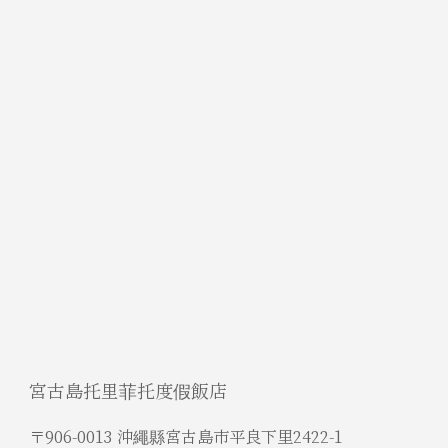
宮古島托里菲托度假飯店
〒906-0013 沖繩縣宮古島市平良下里2422-1