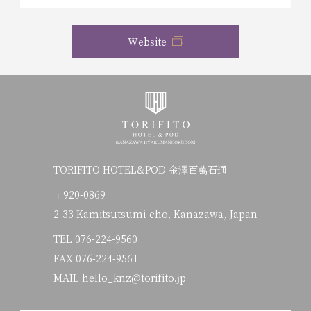
Website
TORIFITO HOTEL&POD 金澤百萬石通
〒920-0869
2-33 Kamitsutsumi-cho, Kanazawa, Japan
TEL
076-224-9560
FAX 076-224-9561
MAIL hello_knz@torifito.jp