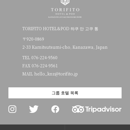
TORIFITO HOTEL&POD 햐쿠 만 고쿠 통
〒920-0869
2-33 Kamitsutsumi-cho, Kanazawa, Japan
TEL
076-224-9560
FAX 076-224-9561
MAIL hello_knz@torifito.jp
그룹 호텔 목록