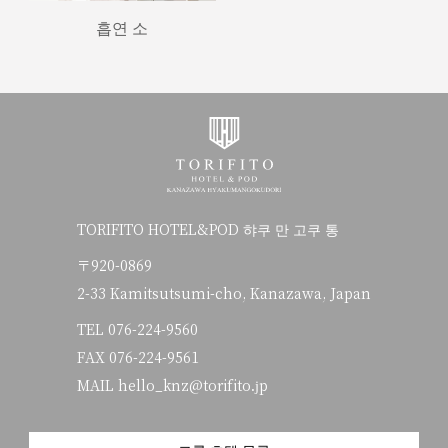
흡연 소
TORIFITO HOTEL&POD 햐쿠 만 고쿠 통
〒920-0869
2-33 Kamitsutsumi-cho, Kanazawa, Japan
TEL
076-224-9560
FAX 076-224-9561
MAIL hello_knz@torifito.jp