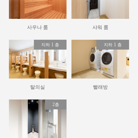
사우나 룸
샤워 룸
지하 1 층
지하 1 층
탈의실
빨래방
2층