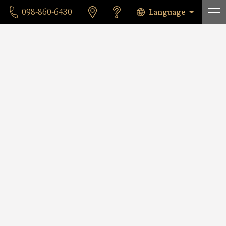
Language
098-860-6430