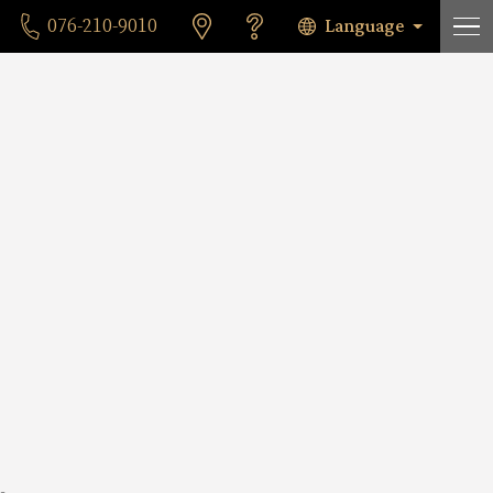
Language
076-210-9010
。