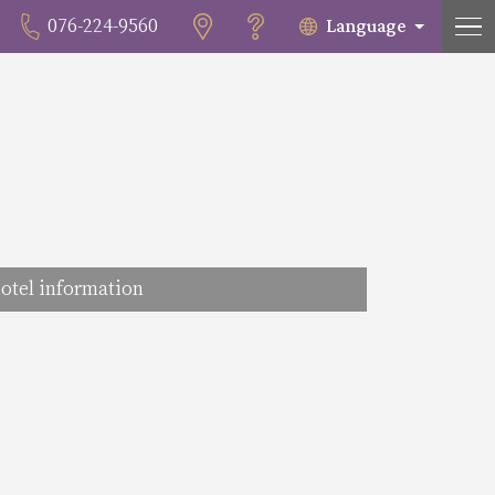
Language
076-224-9560
otel information