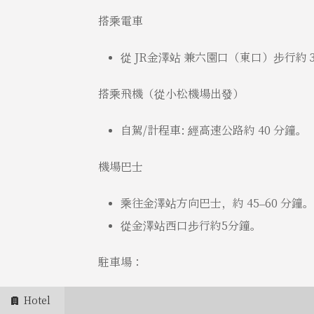
搭乘電車
從 JR金澤站 兼六園口（東口）步行約 
搭乘飛機（從小松機場出發）
自駕/計程車: 經高速公路約 40 分鐘。
機場巴士
乘往金澤站方向巴士，約 45–60 分鐘。
從金澤站西口步行約5分鐘。
駐車場：
飯店內不設停車場。
Hotel