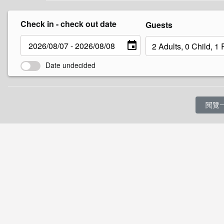
請利用附近的投幣式收費停車場。
Check in - check out date
Guests
近隣コインパーキング案内図
Date undecided
注意：飯店正前方（神社旁）的停車場並非
嚴禁擅自停車，違者將報警處理。
閱覽
O金澤
 石川縣金澤市本町2-12-1
rifito.jp