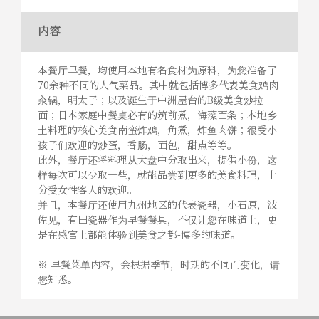
内容
本餐厅早餐，均使用本地有名食材为原料，为您准备了
70余种不同的人气菜品。其中就包括博多代表美食鸡肉
汆锅，明太子；以及诞生于中洲屋台的B级美食炒拉
面；日本家庭中餐桌必有的筑前煮，海藻面条；本地乡
土料理的核心美食南蛮炸鸡，角煮，炸鱼肉饼；很受小
孩子们欢迎的炒蛋，香肠，面包，甜点等等。
此外，餐厅还将料理从大盘中分取出来，提供小份，这
样每次可以少取一些，就能品尝到更多的美食料理，十
分受女性客人的欢迎。
并且，本餐厅还使用九州地区的代表瓷器，小石原，波
佐见，有田瓷器作为早餐餐具，不仅让您在味道上，更
是在感官上都能体验到美食之都-博多的味道。
※ 早餐菜单内容，会根据季节，时期的不同而变化，请
您知悉。