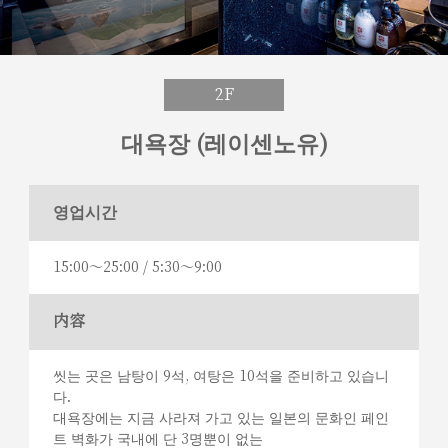
2F
대욕장 (레이센노유)
영업시간
15:00～25:00 / 5:30～9:00
内容
씻는 곳은 남탕이 9석, 여탕은 10석을 준비하고 있습니
다.
대욕장에는 지금 사라져 가고 있는 일본의 문화인 페인
트 벽화가 국내에 단 3명뿐이 없는